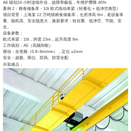
A6 级别24 小时连续作业，故障率极低，年维护费降 40%
案例 2：粮食储备库・10t 欧式电动单梁（轻量化 + 低净空典型）
项目背景：上海某 12 万吨级粮食储备库，仓房净高 9m，老设备笨
重、能耗高、安全隐患大，换新要求：轻自重、低净空、节能、安
全。
设备参数：
欧式单梁：10t，跨度 23m，起升高度 8m
工作级别：A5（高频间歇）
驱动：全变频（0.8–8m/min），定位 ±2mm
安全：超载、限位、防风、防雷全配
吊装难点：