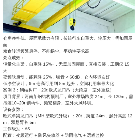
仓房净空低、屋面承载力有限，传统行车自重大、轮压大，需加固屋
面
粮食转运频繁启停、不能扬尘、平稳性要求高
亮点成效：
轻量化主梁，自重降 15%+，无需加固屋面，直接安装，工期仅 15
天
变频软启动，能耗降 25%，噪音 < 60dB，仓内环境友好
低净空设计，9m 仓高可用到 8m 起升，空间利用率最大化
案例 3：钢结构厂・20t 欧式龙门吊（大跨度 + 室外重载）
项目背景：河南某钢结构预制厂，室外堆场跨度 24m、长 120m，需
吊装10–20t 钢构件、频繁翻身、室外大风环境。
设备参数：
欧式单梁龙门吊（MH 型欧式升级）：20t，跨度 24m，起升高度 12
m，双悬臂各 5m
工作级别：A5
配置：变频运行 + 防风夹轨器 + 防雨电气 + 远程监控