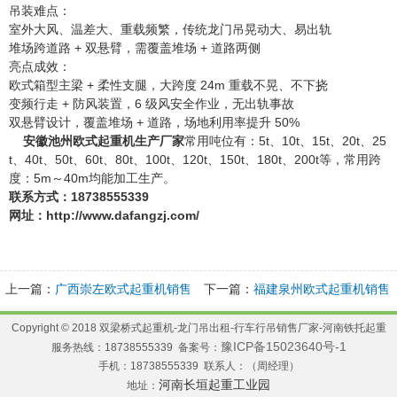
吊装难点：
室外大风、温差大、重载频繁，传统龙门吊晃动大、易出轨
堆场跨道路 + 双悬臂，需覆盖堆场 + 道路两侧
亮点成效：
欧式箱型主梁 + 柔性支腿，大跨度 24m 重载不晃、不下挠
变频行走 + 防风装置，6 级风安全作业，无出轨事故
双悬臂设计，覆盖堆场 + 道路，场地利用率提升 50%
安徽池州欧式起重机生产厂家
常用吨位有：5t、10t、15t、20t、25
t、40t、50t、60t、80t、100t、120t、150t、180t、200t等，常用跨
度：5m～40m均能加工生产。
联系方式：18738555339
网址：http://www.dafangzj.com/
上一篇：
广西崇左欧式起重机销售
下一篇：
福建泉州欧式起重机销售
厂家双梁单梁行车选型
厂家20吨行车使用案例
Copyright © 2018 双梁桥式起重机-龙门吊出租-行车行吊销售厂家-河南铁托起重
豫ICP备15023640号-1
服务热线：18738555339 备案号：
手机：18738555339 联系人：（周经理）
河南长垣起重工业园
地址：