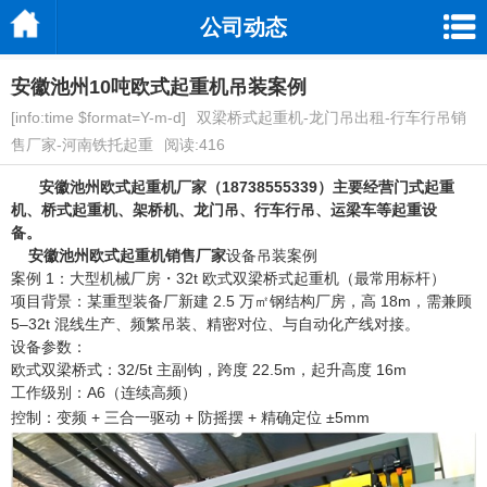
公司动态
安徽池州10吨欧式起重机吊装案例
[info:time $format=Y-m-d]
双梁桥式起重机-龙门吊出租-行车行吊销
售厂家-河南铁托起重
阅读:416
安徽池州欧式起重机厂家
（18738555339）主要经营门式起重
机、桥式起重机、架桥机、龙门吊、行车行吊、运梁车等起重设
备。
安徽池州欧式起重机销售厂家
设备吊装案例
案例 1：大型机械厂房・32t 欧式双梁桥式起重机（最常用标杆）
项目背景：某重型装备厂新建 2.5 万㎡钢结构厂房，高 18m，需兼顾
5–32t 混线生产、频繁吊装、精密对位、与自动化产线对接。
设备参数：
欧式双梁桥式：32/5t 主副钩，跨度 22.5m，起升高度 16m
工作级别：A6（连续高频）
控制：变频 + 三合一驱动 + 防摇摆 + 精确定位 ±5mm