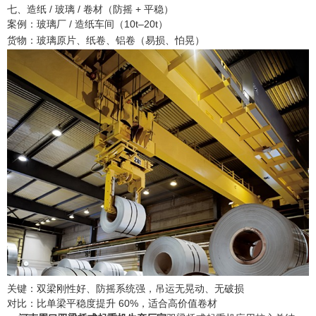
七、造纸 / 玻璃 / 卷材（防摇 + 平稳）
案例：玻璃厂 / 造纸车间（10t–20t）
货物：玻璃原片、纸卷、铝卷（易损、怕晃）
关键：双梁刚性好、防摇系统强，吊运无晃动、无破损
对比：比单梁平稳度提升 60%，适合高价值卷材