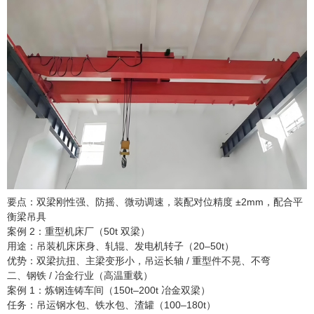
要点：双梁刚性强、防摇、微动调速，装配对位精度 ±2mm，配合平
衡梁吊具
案例 2：重型机床厂（50t 双梁）
用途：吊装机床床身、轧辊、发电机转子（20–50t）
优势：双梁抗扭、主梁变形小，吊运长轴 / 重型件不晃、不弯
二、钢铁 / 冶金行业（高温重载）
案例 1：炼钢连铸车间（150t–200t 冶金双梁）
任务：吊运钢水包、铁水包、渣罐（100–180t）