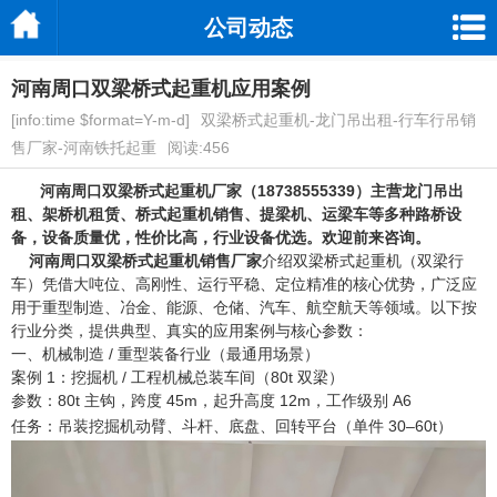
公司动态
河南周口双梁桥式起重机应用案例
[info:time $format=Y-m-d]
双梁桥式起重机-龙门吊出租-行车行吊销
售厂家-河南铁托起重
阅读:456
河南周口双梁桥式起重机厂家
（18738555339）主营龙门吊出
租、架桥机租赁、桥式起重机销售、提梁机、运梁车等多种路桥设
备，设备质量优，性价比高，行业设备优选。欢迎前来咨询。
河南周口双梁桥式起重机销售厂家
介绍双梁桥式起重机（双梁行
车）凭借大吨位、高刚性、运行平稳、定位精准的核心优势，广泛应
用于重型制造、冶金、能源、仓储、汽车、航空航天等领域。以下按
行业分类，提供典型、真实的应用案例与核心参数：
一、机械制造 / 重型装备行业（最通用场景）
案例 1：挖掘机 / 工程机械总装车间（80t 双梁）
参数：80t 主钩，跨度 45m，起升高度 12m，工作级别 A6
任务：吊装挖掘机动臂、斗杆、底盘、回转平台（单件 30–60t）