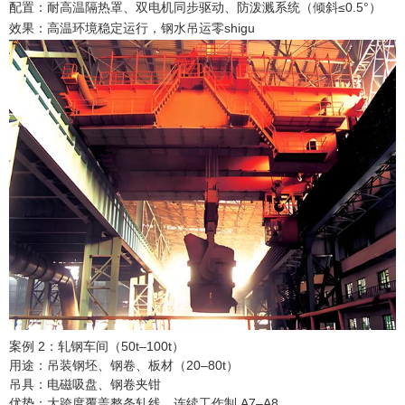
配置：耐高温隔热罩、双电机同步驱动、防泼溅系统（倾斜≤0.5°）
效果：高温环境稳定运行，钢水吊运零shigu
案例 2：轧钢车间（50t–100t）
用途：吊装钢坯、钢卷、板材（20–80t）
吊具：电磁吸盘、钢卷夹钳
优势：大跨度覆盖整条轧线，连续工作制 A7–A8