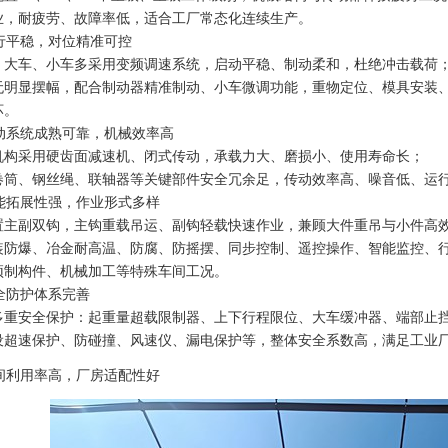
业，耐疲劳、故障率低，适合工厂常态化连续生产。
运行平稳，对位精准可控
、大车、小车多采用变频调速系统，启动平稳、制动柔和，杜绝冲击载荷
无明显摆幅，配合制动器精准制动、小车微调功能，重物定位、模具安装
坏。
传动系统成熟可靠，机械效率高
机构采用硬齿面减速机、闭式传动，承载力大、磨损小、使用寿命长；
卷筒、钢丝绳、联轴器等关键部件安全冗余足，传动效率高、噪音低、运
功能拓展性强，作业形式多样
置主副双钩，主钩重载吊运、副钩轻载快速作业，兼顾大件重吊与小件高
装防爆、冶金耐高温、防腐、防摇摆、同步控制、遥控操作、智能监控、
预制构件、机械加工等特殊车间工况。
安全防护体系完善
多重安全保护：起重量超载限制器、上下行程限位、大车缓冲器、端部止
设超速保护、防碰撞、风速仪、漏电保护等，整体安全系数高，满足工业
空间利用率高，厂房适配性好