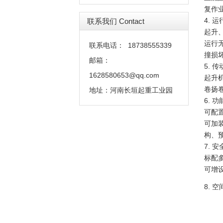
复作
4. 
联系我们 Contact
起升
运行
联系电话：
18738555339
撞损
邮箱：
5. 
1628580653@qq.com
起升
卷扬
地址：
河南长垣起重工业园
6. 
可配
可加
构、
7. 
标配
可增
8. 