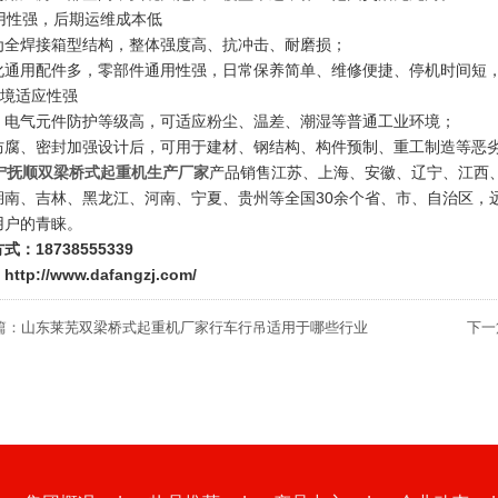
耐用性强，后期运维成本低
为全焊接箱型结构，整体强度高、抗冲击、耐磨损；
化通用配件多，零部件通用性强，日常保养简单、维修便捷、停机时间短
 环境适应性强
、电气元件防护等级高，可适应粉尘、温差、潮湿等普通工业环境；
防腐、密封加强设计后，可用于建材、钢结构、构件预制、重工制造等恶
宁抚顺双梁桥式起重机生产厂家
产品销售江苏、上海、安徽、辽宁、江西
湖南、吉林、黑龙江、河南、宁夏、贵州等全国30余个省、市、自治区，
用户的青睐。
式：18738555339
ttp://www.dafangzj.com/
篇：
山东莱芜双梁桥式起重机厂家行车行吊适用于哪些行业
下一