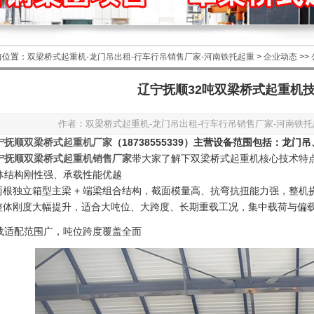
前位置：
双梁桥式起重机-龙门吊出租-行车行吊销售厂家-河南铁托起重
>
企业动态
>>
辽宁抚顺32吨双梁桥式起重机
作者：双梁桥式起重机-龙门吊出租-行车行吊销售厂家-河南铁托起重
宁抚顺双梁桥式起重机厂家
（18738555339）主营设备范围包括：龙
宁抚顺双梁桥式起重机销售厂家
带大家了解下双梁桥式起重机核心技术特
整体结构刚性强、承载性能优越
两根独立箱型主梁 + 端梁组合结构，截面模量高、抗弯抗扭能力强，整
整体刚度大幅提升，适合大吨位、大跨度、长期重载工况，集中载荷与偏
重载适配范围广，吨位跨度覆盖全面