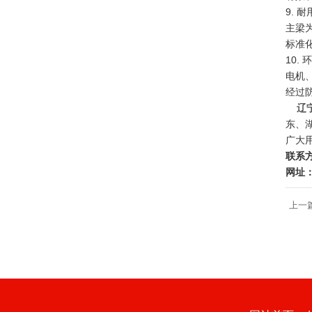
9. 
主梁
标准
10.
电机
经过
辽
东、
广大
联系方
网址：h
上一