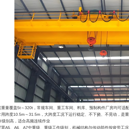
起重量覆盖5t～320t，常规车间、重工车间、料库、预制构件厂房均可适
常用跨度10.5m～31.5m，大跨度工况下运行稳定、不下挠、不晃动，
工作级别高，适合高频连续作业
配置A5、A6、A7中重级、重级工作级别，机械结构与传动部件按疲劳工