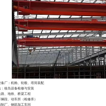
设备厂：机舱、轮毂、塔筒装配
站：核岛设备检修与安装
铁路、地铁、桥梁工程
车辆段、动车所（检修库）
预制厂、钢筋加工车间