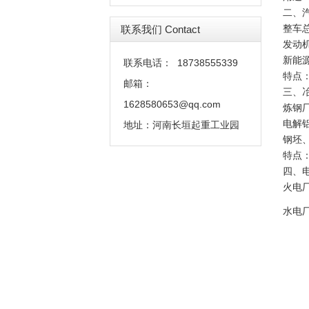
二、
整车
联系我们 Contact
发动
新能
联系电话：
18738555339
特点
邮箱：
三、
1628580653@qq.com
炼钢
电解
地址：
河南长垣起重工业园
钢坯
特点
四、
火电
水电