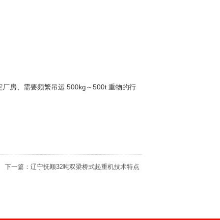
、需要频繁吊运 500kg～500t 重物的行
下一篇：
辽宁抚顺32吨双梁桥式起重机技术特点