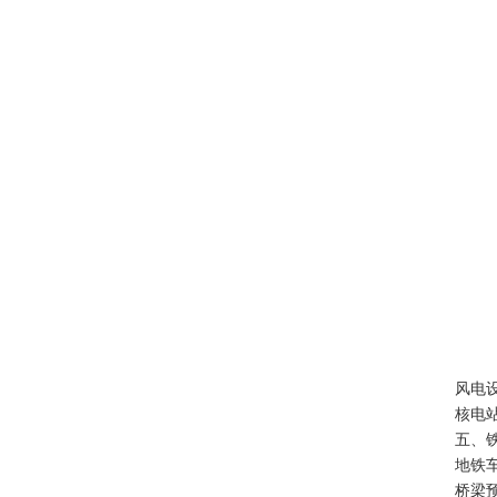
风电
核电
五、
地铁
桥梁