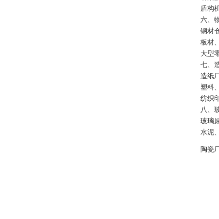
盾构
六、
钢材
板材
大型
七、
造纸
塑料
纺织
八、
玻璃
水泥
陶瓷