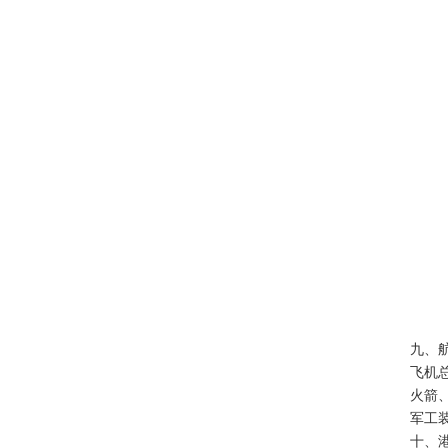
九、
飞机
火箭
军工
十、