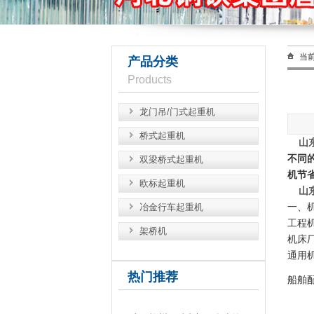
当
产品分类
Products
龙门吊/门式起重机
桥式起重机
山
不同
双梁桥式起重机
机节
欧标起重机
山
一、
冶金行车起重机
工程
架桥机
机床
通用
热门推荐
船舶