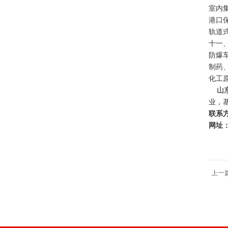
室内
港口
轨道
十一、
防爆
制药
化工
山
业，
联系方
网址：h
上一