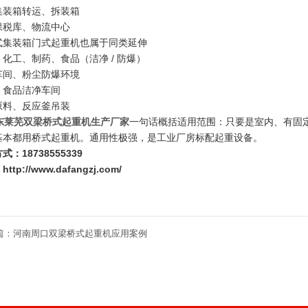
集装箱转运、拆装箱
保税库、物流中心
式集装箱门式起重机也属于同类延伸
化工、制药、食品（洁净 / 防爆）
车间、粉尘防爆环境
、食品洁净车间
原料、反应釜吊装
东莱芜双梁桥式起重机生产厂家
一句话概括适用范围：只要是室内、有固定厂房
基本都用桥式起重机。通用性极强，是工业厂房标配起重设备。
式：18738555339
ttp://www.dafangzj.com/
篇：
河南周口双梁桥式起重机应用案例